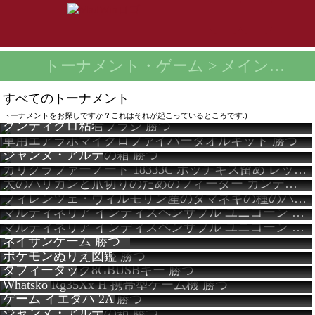
トーナメント・ゲーム
> メインページ
すべてのトーナメント
トーナメントをお探しですか？これはそれが起こっているところです:)
クンティクロ粘着ブラシ
勝つ
車用エアラボマイクロファイバータオルキット
勝つ
ジャンヌ・アルテの箱
勝つ
カリグラファーノート 18333C ホッチキス留め レッド
犬のバリカンと爪切りのためのフィーダー カンデュア犬の爪切り
フィレンツェ・ヴィルモリン産のタマネギの種のパック
マルティネリア インディスペンサブル ユニコーン クリーム
マルティネリア インディスペンサブル ユニコーン クリーム
ネイサンゲーム
勝つ
ポケモンぬりえ図鑑
勝つ
ダフィーダック8GBUSBキー
勝つ
Whatsko Rg35Xx H 携帯型ゲーム機
勝つ
ゲーム イエタハ 2A
勝つ
ジャンヌ・アルテの箱
勝つ