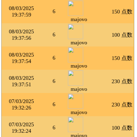
08/03/2025
6
150 点数
19:37:59
majovo
08/03/2025
6
100 点数
19:37:56
majovo
08/03/2025
6
150 点数
19:37:54
majovo
08/03/2025
6
230 点数
19:37:51
majovo
07/03/2025
6
230 点数
19:32:26
majovo
07/03/2025
6
100 点数
19:32:24
majovo