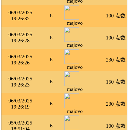
majovo
06/03/2025
6
100 点数
19:26:32
majovo
06/03/2025
6
100 点数
19:26:28
majovo
06/03/2025
6
230 点数
19:26:26
majovo
06/03/2025
6
150 点数
19:26:23
majovo
06/03/2025
6
230 点数
19:26:19
majovo
05/03/2025
6
100 点数
18:51:04