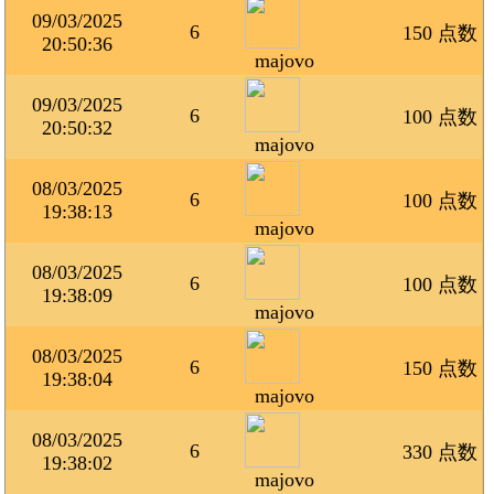
09/03/2025
6
150 点数
20:50:36
majovo
09/03/2025
6
100 点数
20:50:32
majovo
08/03/2025
6
100 点数
19:38:13
majovo
08/03/2025
6
100 点数
19:38:09
majovo
08/03/2025
6
150 点数
19:38:04
majovo
08/03/2025
6
330 点数
19:38:02
majovo