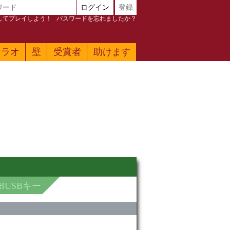
ログイン
登録
加してプレイしよう！
パスワードを忘れましたか？
ァラオ
壁
受賞者
助けます
BUSBキー