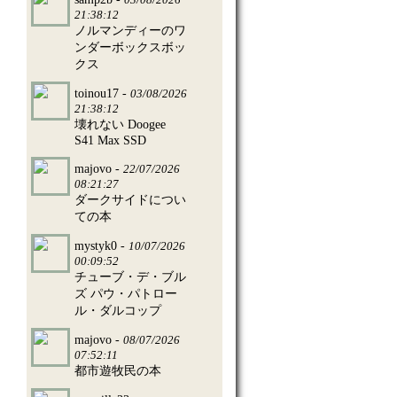
21:38:12
ノルマンディーのワ
ンダーボックスボッ
クス
toinou17 -
03/08/2026
21:38:12
壊れない Doogee
S41 Max SSD
majovo -
22/07/2026
08:21:27
ダークサイドについ
ての本
mystyk0 -
10/07/2026
00:09:52
チューブ・デ・ブル
ズ パウ・パトロー
ル・ダルコップ
majovo -
08/07/2026
07:52:11
都市遊牧民の本