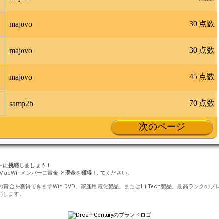
30 点数
majovo
30 点数
majovo
45 点数
majovo
70 点数
samp2b
次のページ
ントに挑戦しましょう！
MadWinメンバーに賞金
と現金
を
獲得
し
て
ください。
円の賞金を獲得できますWin DVD、家庭用電化製品、またはHi Tech製品。最高ランク
利します。