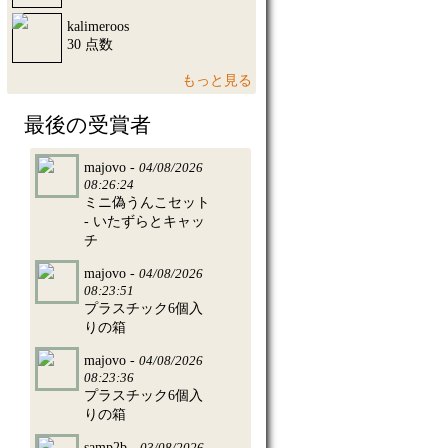
kalimeroos
30 点数
もっと見る
最後の受賞者
majovo -
04/08/2026
08:26:24
ミニ偽うんこセット
- いたずらとキャッ
チ
majovo -
04/08/2026
08:23:51
プラスチック6個入
りの箱
majovo -
04/08/2026
08:23:36
プラスチック6個入
りの箱
samp2b -
03/08/2026