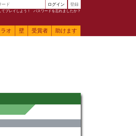
ログイン
登録
加してプレイしよう！
パスワードを忘れましたか？
ァラオ
壁
受賞者
助けます