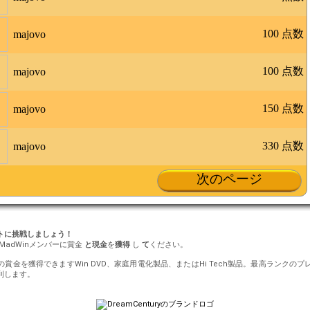
100 点数
majovo
100 点数
majovo
150 点数
majovo
330 点数
majovo
次のページ
ントに挑戦しましょう！
MadWinメンバーに賞金
と現金
を
獲得
し
て
ください。
円の賞金を獲得できますWin DVD、家庭用電化製品、またはHi Tech製品。最高ランク
利します。