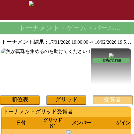
トーナメント・ゲーム
> パールキャノントーナメント -
トーナメント結果 :
17/01/2026 19:00:00
->
16/02/2026 19:59:59
価格の詳細
順位表
グリッド
受賞者
トーナメントグリッド受賞者
グリッド
日付
メンバー
ゲイン
N°