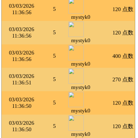
03/03/2026
5
120 点数
11:36:56
mystyk0
03/03/2026
5
120 点数
11:36:56
mystyk0
03/03/2026
5
400 点数
11:36:56
mystyk0
03/03/2026
5
270 点数
11:36:51
mystyk0
03/03/2026
5
120 点数
11:36:50
mystyk0
03/03/2026
5
120 点数
11:36:50
mystyk0