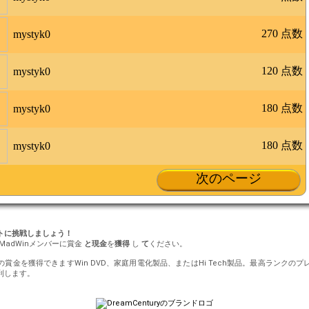
270 点数
mystyk0
120 点数
mystyk0
180 点数
mystyk0
180 点数
mystyk0
次のページ
ントに挑戦しましょう！
MadWinメンバーに賞金
と現金
を
獲得
し
て
ください。
円の賞金を獲得できますWin DVD、家庭用電化製品、またはHi Tech製品。最高ランク
利します。