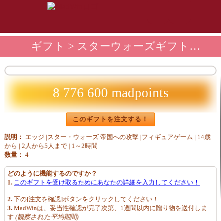
ギフト
>
スターウォーズギフトショップ
8 776 600 madpoints
このギフトを注文する！
説明：
エッジ |スター・ウォーズ 帝国への攻撃 |フィギュアゲーム | 14歳
から | 2人から5人まで | 1～2時間
数量：
4
どのように機能するのですか？
1.
このギフトを受け取るためにあなたの詳細を入力してください！
2.
下の[注文を確認]ボタンをクリックしてください！
3.
MadWinは、妥当性確認が完了次第、1週間以内に贈り物を送付しま
す
(観察された平均期間)