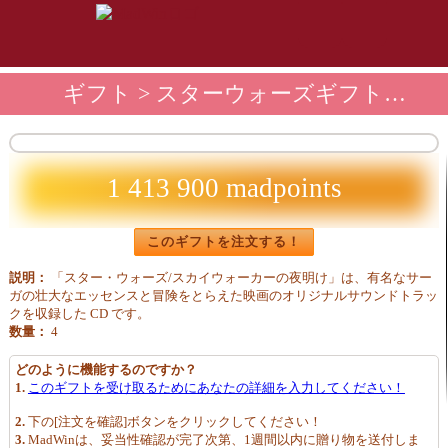
ギフト
>
スターウォーズギフトショップ
1 413 900 madpoints
このギフトを注文する！
説明：
「スター・ウォーズ/スカイウォーカーの夜明け」は、有名なサー
ガの壮大なエッセンスと冒険をとらえた映画のオリジナルサウンドトラッ
クを収録した CD です。
数量：
4
どのように機能するのですか？
1.
このギフトを受け取るためにあなたの詳細を入力してください！
2.
下の[注文を確認]ボタンをクリックしてください！
3.
MadWinは、妥当性確認が完了次第、1週間以内に贈り物を送付しま