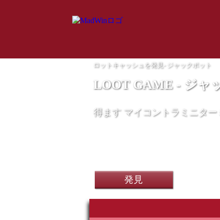
ロットキャッシュを発見- ジャックポット
LOOT GAME - ジ
得ます
マイコントラミニター
HP Elitedesk 800 
発見