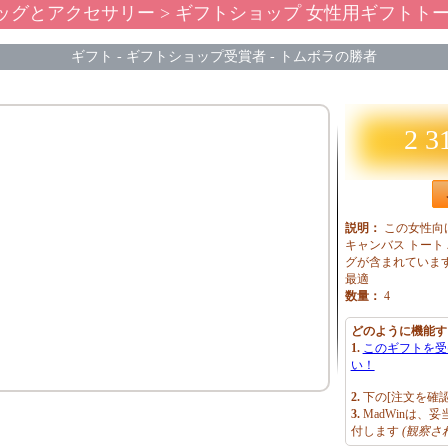
ッグとアクセサリー
> ギフトショップ 女性用ギフトト
ギフト
-
ギフトショップ受賞者
-
トムボラの勝者
2 3
説明：
この女性向
キャンバス トート
グが含まれていま
最適
数量：
4
どのように機能す
1.
このギフトを受
い！
2.
下の[注文を確
3.
MadWinは、
付します
(観察さ