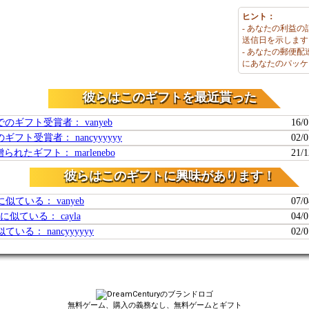
ヒント：
- あなたの利益の
送信日を示します
- あなたの郵便
にあなたのパッケ
彼らはこのギフトを最近貰った
iftでのギフト受賞者： vanyeb
16/0
tでのギフト受賞者： nancyyyyyy
02/0
れたギフト： marlenebo
21/1
彼らはこのギフトに興味があります！
似ている： vanyeb
07/0
似ている： cayla
04/0
いる： nancyyyyyy
02/0
無料ゲーム、購入の義務なし、無料ゲームとギフト