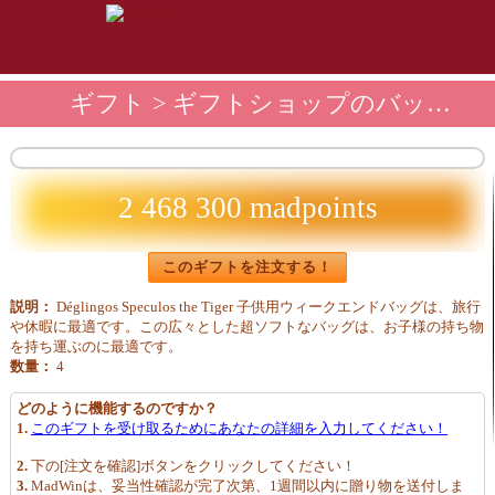
ギフト
>
ギフトショップのバッグとアクセサリー
2 468 300 madpoints
このギフトを注文する！
説明：
Déglingos Speculos the Tiger 子供用ウィークエンドバッグは、旅行
や休暇に最適です。この広々とした超ソフトなバッグは、お子様の持ち物
を持ち運ぶのに最適です。
数量：
4
どのように機能するのですか？
1.
このギフトを受け取るためにあなたの詳細を入力してください！
2.
下の[注文を確認]ボタンをクリックしてください！
3.
MadWinは、妥当性確認が完了次第、1週間以内に贈り物を送付しま