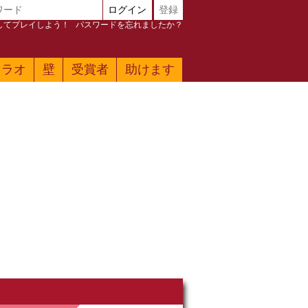
ログイン
登録
加してプレイしよう！
パスワードを忘れましたか？
ァラオ
壁
受賞者
助けます