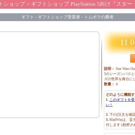
トショップ
> ギフトショップ PlayStation 5向け『スター・ウォーズ アウト
ギフト
-
ギフトショップ受賞者
-
トムボラの勝者
11 0
説明：
Star Wars
5のシーズンパス
ズの世界を舞台に
数量：
4
どのように機能す
1.
このギフトを受
い！
2.
下の[注文を確
3.
MadWinは、
付します
(観察さ