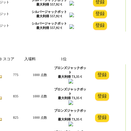
レジット
最大利得 557,92 €
シルバージャックポット
レジット
最大利得 557,92 €
シルバージャックポット
レジット
最大利得 557,92 €
トスコア
入場料
1位
ブロンズジャックポッ
ト
775
1000 点数
最大利得 73,35 €
ブロンズジャックポッ
ト
835
1000 点数
最大利得 73,35 €
ブロンズジャックポッ
ト
825
1000 点数
最大利得 73,35 €