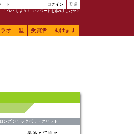
ログイン
登録
加してプレイしよう！
パスワードを忘れましたか？
ァラオ
壁
受賞者
助けます
ロンズジャックポットグリッド
最後の受賞者