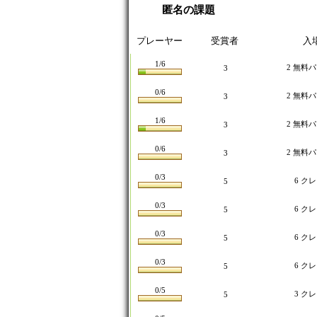
匿名の課題
プレーヤー
受賞者
入
1/6
2 無料
3
0/6
2 無料
3
1/6
2 無料
3
0/6
2 無料
3
0/3
6 ク
5
0/3
6 ク
5
0/3
6 ク
5
0/3
6 ク
5
0/5
3 ク
5