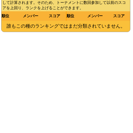
して計算されます。そのため、トーナメントに数回参加して以前のスコ
アを上回り、ランクを上げることができます。
順位
メンバー
スコア
順位
メンバー
スコア
誰もこの種のランキングではまだ分類されていません。