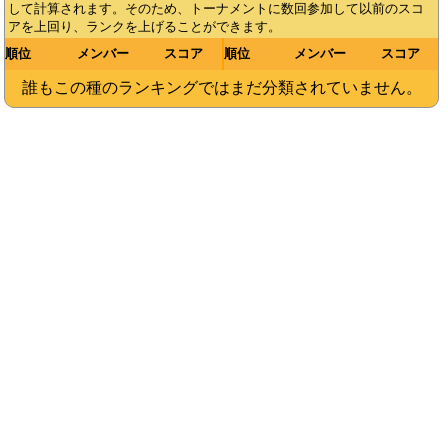
して計算されます。そのため、トーナメントに数回参加して以前のスコ
アを上回り、ランクを上げることができます。
順位
メンバー
スコア
順位
メンバー
スコア
誰もこの種のランキングではまだ分類されていません。