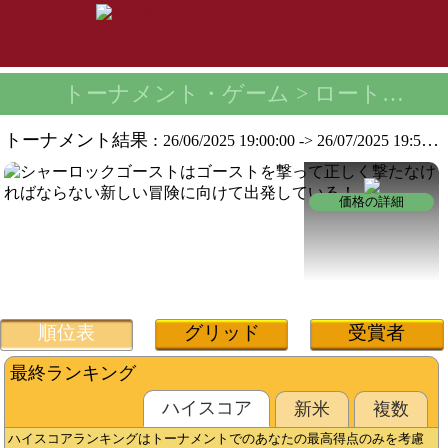
トーナメント・ゲーム
> ロートアンドシュートトーナメント -
トーナメント結果 :
26/06/2025 19:00:00
->
26/07/2025 19:59:59
価格の詳細
順位表
グリッド
受賞者
最終ランキング
ハイスコ​​ア
新米
複数
ハイスコアランキングはトーナメントでのあなたの最高得点のみを考慮