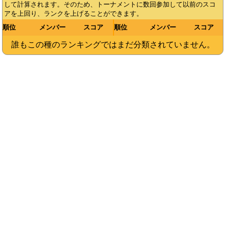
して計算されます。そのため、トーナメントに数回参加して以前のスコ
アを上回り、ランクを上げることができます。
順位
メンバー
スコア
順位
メンバー
スコア
誰もこの種のランキングではまだ分類されていません。