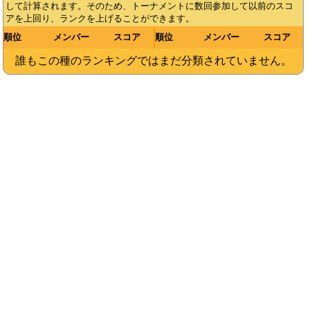
して計算されます。そのため、トーナメントに数回参加して以前のスコ
アを上回り、ランクを上げることができます。
順位
メンバー
スコア
順位
メンバー
スコア
誰もこの種のランキングではまだ分類されていません。