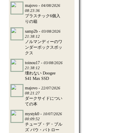
majovo -
04/08/2026
08:23:36
プラスチック6個入
りの箱
samp2b -
03/08/2026
21:38:12
ノルマンディーのワ
ンダーボックスボッ
クス
toinou17 -
03/08/2026
21:38:12
壊れない Doogee
S41 Max SSD
majovo -
22/07/2026
08:21:27
ダークサイドについ
ての本
mystyk0 -
10/07/2026
00:09:52
チューブ・デ・ブル
ズ パウ・パトロー