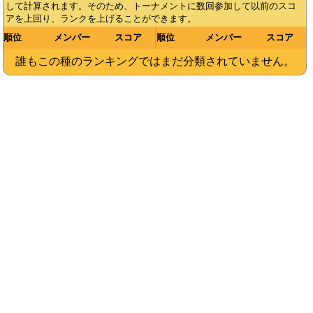
して計算されます。そのため、トーナメントに数回参加して以前のスコ
アを上回り、ランクを上げることができます。
順位
メンバー
スコア
順位
メンバー
スコア
誰もこの種のランキングではまだ分類されていません。