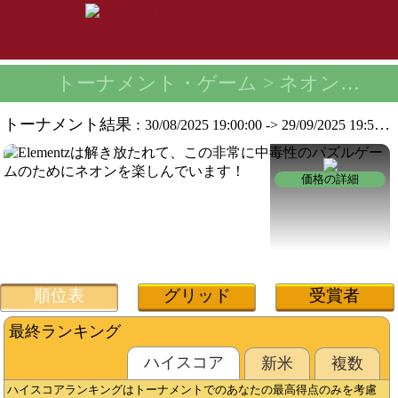
トーナメント・ゲーム
> ネオンリングトーナメント -
トーナメント結果 :
30/08/2025 19:00:00
->
29/09/2025 19:59:59
価格の詳細
順位表
グリッド
受賞者
最終ランキング
ハイスコ​​ア
新米
複数
ハイスコアランキングはトーナメントでのあなたの最高得点のみを考慮