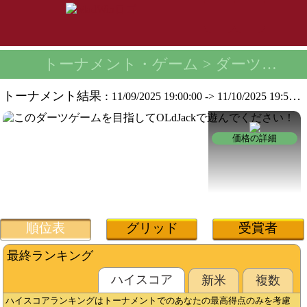
トーナメント・ゲーム
> ダーツトーナメントをドロップ -
トーナメント結果 :
11/09/2025 19:00:00
->
11/10/2025 19:59:59
価格の詳細
順位表
グリッド
受賞者
最終ランキング
ハイスコ​​ア
新米
複数
ハイスコアランキングはトーナメントでのあなたの最高得点のみを考慮