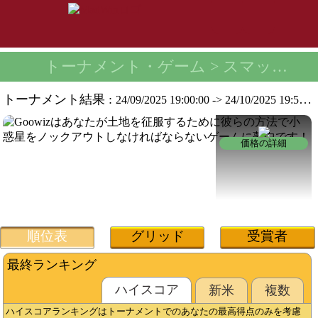
トーナメント・ゲーム
> スマッシュ小惑星トーナメント -
トーナメント結果 :
24/09/2025 19:00:00
->
24/10/2025 19:59:59
価格の詳細
順位表
グリッド
受賞者
最終ランキング
ハイスコ​​ア
新米
複数
ハイスコアランキングはトーナメントでのあなたの最高得点のみを考慮