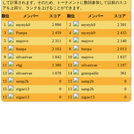
して計算されます。そのため、トーナメントに数回参加して以前のスコ
アを上回り、ランクを上げることができます。
順位
メンバー
スコア
順位
メンバー
スコア
1
mystyk0
2 896
2
mystyk0
2 591
3
Franpa
2 459
4
mystyk0
2 435
5
majovo
2 311
6
majovo
2 140
7
franpa
2 103
8
franpa
2 013
9
silvasivae
1 842
10
majovo
1 837
11
efgj
1 380
12
silvasivae
1 197
13
silvasivae
1 078
14
gratepaille
361
15
samp2b
0
15
samp2b
0
15
zigue13
0
15
samp2b
0
15
zigue13
0
15
zigue13
0