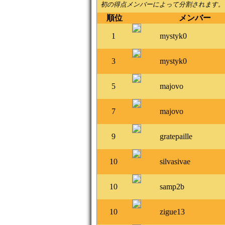
初の得点メンバーによって分割されます。
順位
メンバー
1
mystyk0
3
mystyk0
5
majovo
7
majovo
9
gratepaille
10
silvasivae
10
samp2b
10
zigue13