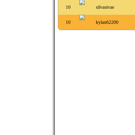
10
silvasivae
10
kylan62200