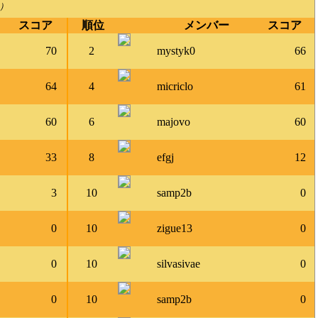
）
スコア
順位
メンバー
スコア
70
2
mystyk0
66
64
4
micriclo
61
60
6
majovo
60
33
8
efgj
12
3
10
samp2b
0
0
10
zigue13
0
0
10
silvasivae
0
0
10
samp2b
0