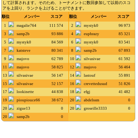
して計算されます。そのため、トーナメントに数回参加して以前のスコ
アを上回り、ランクを上げることができます。
順位
メンバー
スコア
順位
メンバー
スコア
1
magalie764
111 574
2
mystyk0
96 973
3
samp2b
93 886
4
euphrazy
85 321
5
mystyk0
84 569
6
mystyk0
83 541
7
katsteve
80 341
8
samp2b
67 893
9
majovo
62 789
10
silvasivae
61 592
11
majovo
58 825
12
majovo
56 464
13
silvasivae
56 147
14
lastouf
55 891
15
silvasivae
52 157
16
crevettedusud
51 826
17
lookinette
44 838
18
efgj
41 482
19
pioupiouce66
38 672
20
abdelssm
0
20
zigue13
0
20
groseille3333
0
20
samp2b
0