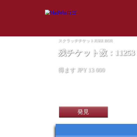
スクラッチチケットJUKE BOX
残チケット数：11253 / 
スマートフォン Oneplus 
得ます JPY 13 000
Aoyodkg 10インチタ
発見