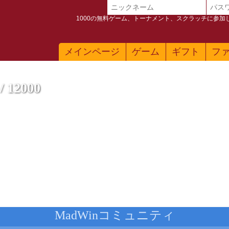
1000の無料ゲーム、トーナメント、スクラッチに参
メインページ
ゲーム
ギフト
フ
12000
11 5G
ブレット
MadWinコミュニティ