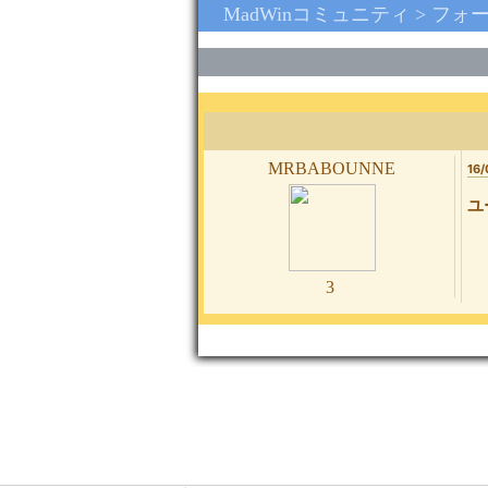
MadWinコミュニティ >
フォ
mrbabounne
16/
ユ
3