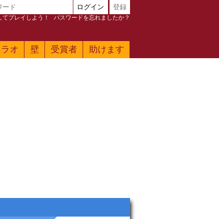
ログイン
登録
加してプレイしよう！
パスワードを忘れましたか？
ァラオ
壁
受賞者
助けます