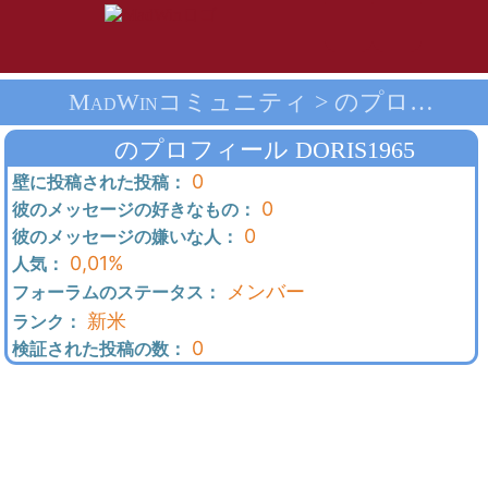
MadWinコミュニティ > のプロフィール Doris1965 > メインページ
のプロフィール DORIS1965
0
壁に投稿された投稿：
0
彼のメッセージの好きなもの：
0
彼のメッセージの嫌いな人：
0,01%
人気：
メンバー
フォーラムのステータス：
新米
ランク：
0
検証された投稿の数：