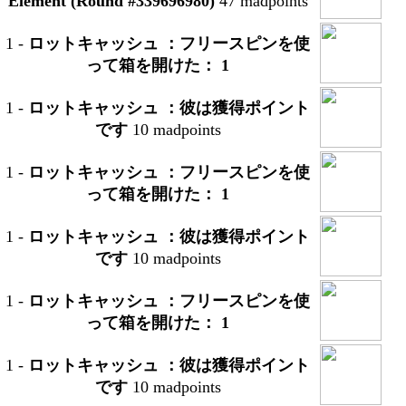
Element (Round #339696980)
47 madpoints
1
-
ロットキャッシュ ：フリースピンを使
って箱を開けた： 1
1
-
ロットキャッシュ ：彼は獲得ポイント
です
10 madpoints
1
-
ロットキャッシュ ：フリースピンを使
って箱を開けた： 1
1
-
ロットキャッシュ ：彼は獲得ポイント
です
10 madpoints
1
-
ロットキャッシュ ：フリースピンを使
って箱を開けた： 1
1
-
ロットキャッシュ ：彼は獲得ポイント
です
10 madpoints