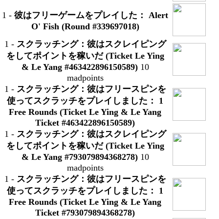
1
-
彼はフリーゲームをプレイした： Alert
O' Fish (Round #339697018)
1
-
スクラッチング：彼はスクレイピング
をしてポイントを稼いだ (Ticket Le Ying
& Le Yang #463422896150589)
10
madpoints
1
-
スクラッチング：彼はフリースピンを
使ってスクラッチをプレイしました： 1
Free Rounds (Ticket Le Ying & Le Yang
Ticket #463422896150589)
1
-
スクラッチング：彼はスクレイピング
をしてポイントを稼いだ (Ticket Le Ying
& Le Yang #793079894368278)
10
madpoints
1
-
スクラッチング：彼はフリースピンを
使ってスクラッチをプレイしました： 1
Free Rounds (Ticket Le Ying & Le Yang
Ticket #793079894368278)