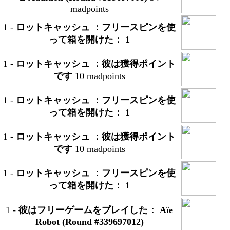
madpoints
1
-
ロットキャッシュ ：フリースピンを使
って箱を開けた： 1
1
-
ロットキャッシュ ：彼は獲得ポイント
です
10 madpoints
1
-
ロットキャッシュ ：フリースピンを使
って箱を開けた： 1
1
-
ロットキャッシュ ：彼は獲得ポイント
です
10 madpoints
1
-
ロットキャッシュ ：フリースピンを使
って箱を開けた： 1
1
-
彼はフリーゲームをプレイした： Aïe
Robot (Round #339697012)