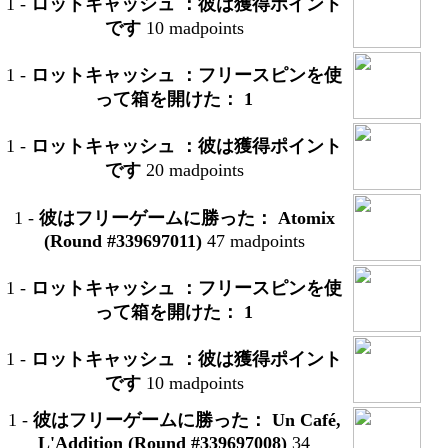
1
-
ロットキャッシュ ：彼は獲得ポイント
です
10 madpoints
1
-
ロットキャッシュ ：フリースピンを使
って箱を開けた： 1
1
-
ロットキャッシュ ：彼は獲得ポイント
です
20 madpoints
1
-
彼はフリーゲームに勝った： Atomix
(Round #339697011)
47 madpoints
1
-
ロットキャッシュ ：フリースピンを使
って箱を開けた： 1
1
-
ロットキャッシュ ：彼は獲得ポイント
です
10 madpoints
1
-
彼はフリーゲームに勝った： Un Café,
L'Addition (Round #339697008)
34