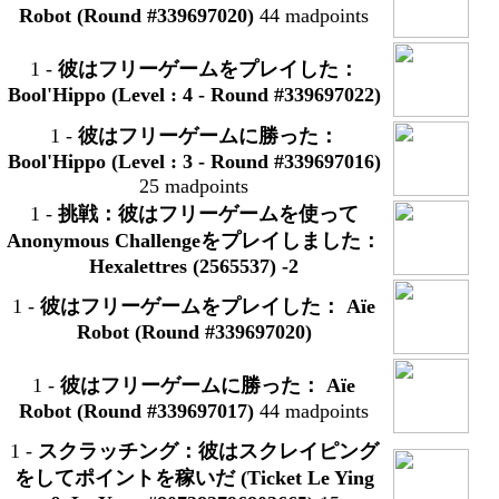
Robot (Round #339697020)
44 madpoints
1
-
彼はフリーゲームをプレイした：
Bool'Hippo (Level : 4 - Round #339697022)
1
-
彼はフリーゲームに勝った：
Bool'Hippo (Level : 3 - Round #339697016)
25 madpoints
1
-
挑戦：彼はフリーゲームを使って
Anonymous Challengeをプレイしました：
Hexalettres (2565537) -2
1
-
彼はフリーゲームをプレイした： Aïe
Robot (Round #339697020)
1
-
彼はフリーゲームに勝った： Aïe
Robot (Round #339697017)
44 madpoints
1
-
スクラッチング：彼はスクレイピング
をしてポイントを稼いだ (Ticket Le Ying