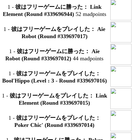
1
-
彼はフリーゲームに勝った： Link
Element (Round #339696944)
52 madpoints
1
-
彼はフリーゲームをプレイした： Aïe
Robot (Round #339697017)
1
-
彼はフリーゲームに勝った： Aïe
Robot (Round #339697012)
44 madpoints
1
-
彼はフリーゲームをプレイした：
Bool'Hippo (Level : 3 - Round #339697016)
1
-
彼はフリーゲームをプレイした： Link
Element (Round #339697015)
1
-
彼はフリーゲームをプレイした：
Poker Chic' (Round #339697014)
1
-
彼はフリーゲームに勝った： Poker