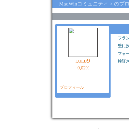
MadWinコミュニティ > のプロ
フラ
壁に
フォ
lulu9
検証
0,02%
プロフィール