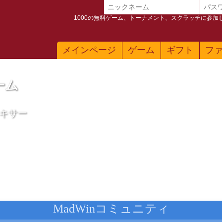
1000の無料ゲーム、トーナメント、スクラッチに参
メインページ
ゲーム
ギフト
フ
ーム
ンチ FHD IPS ウルトラ ポータブル
3 ミキサー
の大闘スマッシュブラザーズ Ultimate Game
MadWinコミュニティ