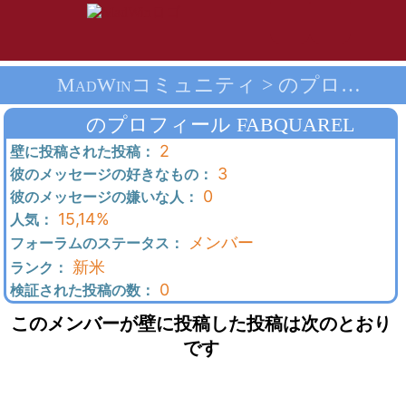
MadWinコミュニティ > のプロフィール Fabquarel > メインページ
のプロフィール FABQUAREL
2
壁に投稿された投稿：
3
彼のメッセージの好きなもの：
0
彼のメッセージの嫌いな人：
15,14%
人気：
メンバー
フォーラムのステータス：
新米
ランク：
0
検証された投稿の数：
このメンバーが壁に投稿した投稿は次のとおり
です