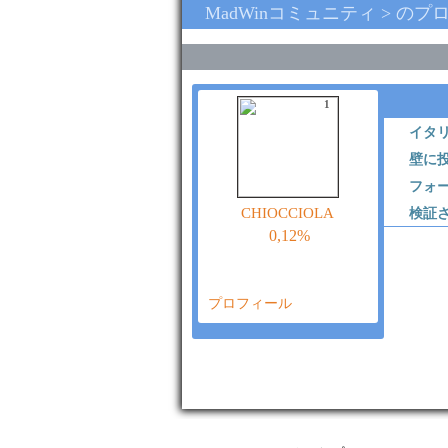
MadWinコミュニティ > のプロフ
1
イタ
壁に
フォ
chiocciola
検証
0,12%
プロフィール