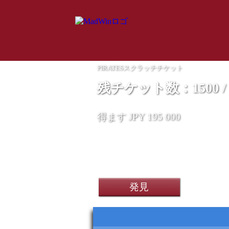
PIRATESスクラッチチケット
残チケット数：1500 / 
得ます JPY 195 000
babymoov多機能ロボ
発見