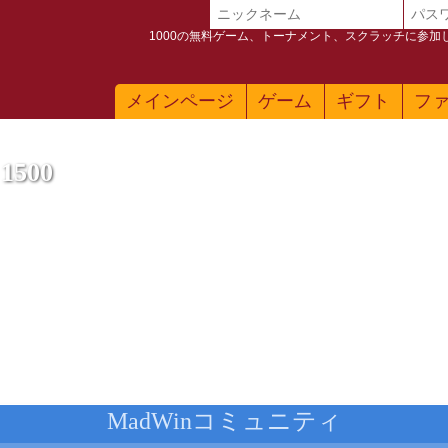
1000の無料ゲーム、トーナメント、スクラッチに参
メインページ
ゲーム
ギフト
フ
1500
ット
MadWinコミュニティ