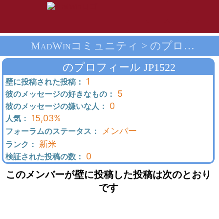
MadWinコミュニティ > のプロフィール Jp1522 > メインページ
のプロフィール JP1522
1
壁に投稿された投稿：
5
彼のメッセージの好きなもの：
0
彼のメッセージの嫌いな人：
15,03%
人気：
メンバー
フォーラムのステータス：
新米
ランク：
0
検証された投稿の数：
このメンバーが壁に投稿した投稿は次のとおり
です