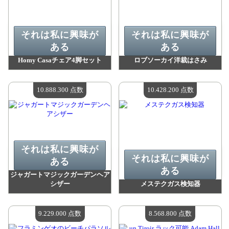
それは私に興味が
それは私に興味が
ある
ある
Homy Casaチェア4脚セット
ロブソーカイ洋裁はさみ
値：
15 506 900 madpoints
値：
11 320 000 madpoints
利用可能な数量：
4
利用可能な数量：
4
10.888.300 点数
10.428.200 点数
それは私に興味が
それは私に興味が
ある
ある
ジャガートマジックガーデンヘア
シザー
メステクガス検知器
値：
10 888 300 madpoints
値：
10 428 200 madpoints
利用可能な数量：
4
利用可能な数量：
4
9.229.000 点数
8.568.800 点数