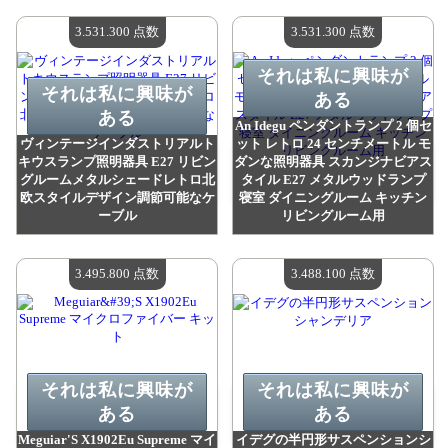
値：
3 540 700 madpoints
値：
3 535 600 madpoints
利用可能な数量：
4
利用可能な数量：
4
3.531.300 点数
3.531.300 点数
それは私に興味が
それは私に興味が
ある
ある
An Idegu ペンダントランプ 2 個セ
ヴィンテージインダストリアルト
ット レトロ 24 センチメートル モ
キウスランプ照明器具 E27 リビン
ダンな照明器具 スカンジナビアス
グルームメタルシェードレトロ北
タイル E27 メタルウッドランプ
欧スタイルデザイン調節可能なケ
寝室 ダイニングルーム キッチン
ーブル
リビングルーム用
値：
3 531 300 madpoints
値：
3 531 300 madpoints
利用可能な数量：
4
利用可能な数量：
4
3.495.800 点数
3.488.100 点数
それは私に興味が
それは私に興味が
ある
ある
Meguiar'S X1902Eu Supreme マイ
イデグの半円形サスペンションシ