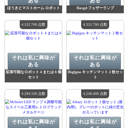
ある
ある
ほうきとマストホーム ロボット
Daxgd フェザーランプ
値：
4 409 900 madpoints
値：
4 377 400 madpoints
利用可能な数量：
4
利用可能な数量：
4
4.332.700 点数
4.332.700 点数
それは私に興味が
それは私に興味が
ある
ある
拡張可能なロボット 4 または 6 個
Hsglgna キッチンマット 2 枚セッ
セット
ト
値：
4 332 700 madpoints
値：
4 332 700 madpoints
利用可能な数量：
4
利用可能な数量：
4
4.294.100 点数
4.248.400 点数
それは私に興味が
それは私に興味が