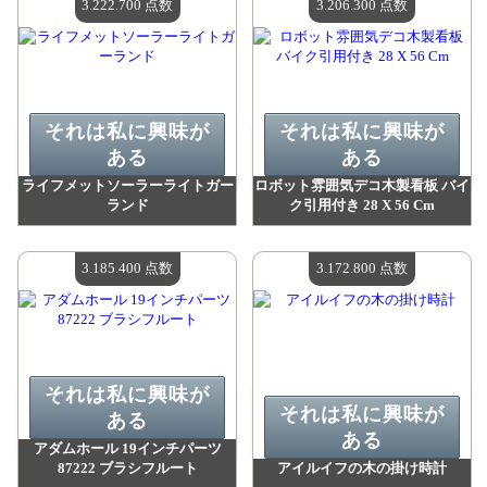
3.222.700 点数
3.206.300 点数
それは私に興味が
それは私に興味が
ある
ある
ライフメットソーラーライトガー
ロボット雰囲気デコ木製看板 バイ
ランド
ク引用付き 28 X 56 Cm
値：
3 222 700 madpoints
値：
3 206 300 madpoints
利用可能な数量：
4
利用可能な数量：
4
3.185.400 点数
3.172.800 点数
それは私に興味が
それは私に興味が
ある
ある
アダムホール 19インチパーツ
87222 ブラシフルート
アイルイフの木の掛け時計