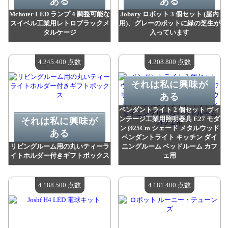
ある
ある
Mchoter LED ランプ 4 調整可能な
Jobary ロボット 3 個セット (屋内
スイベル工業用レトロブラックメ
用)、グレーのポットに緑の芝生が
タルケージ
入っています
値：
4 294 100 madpoints
値：
4 248 400 madpoints
利用可能な数量：
4
利用可能な数量：
4
4.245.400 点数
4.208.800 点数
それは私に興味が
ある
ペンダントライト 2 個セット ヴィ
ンテージ工業用照明器具 E27 モダ
それは私に興味が
ン Ø25Cm シェード メタルウッド
ある
ペンダントライト キッチン ダイ
リビングルーム用の丸いティーラ
ニングルーム ベッドルーム カフ
イトホルダー付きギフトボックス
ェ用
値：
4 245 400 madpoints
値：
4 208 800 madpoints
利用可能な数量：
4
利用可能な数量：
4
4.188.500 点数
4.181.400 点数