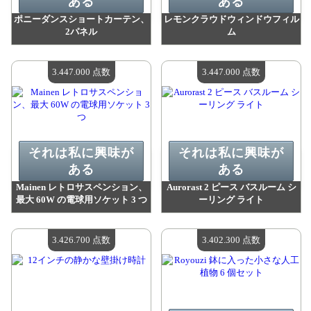
ある
ある
ポニーダンスショートカーテン、
レモンクラウドウィンドウフィル
2パネル
ム
値：
3 486 600 madpoints
値：
3 486 600 madpoints
利用可能な数量：
4
利用可能な数量：
4
3.447.000 点数
3.447.000 点数
それは私に興味が
それは私に興味が
ある
ある
Mainen レトロサスペンション、
Aurorast 2 ピース バスルーム シ
最大 60W の電球用ソケット 3 つ
ーリング ライト
値：
3 447 000 madpoints
値：
3 447 000 madpoints
利用可能な数量：
4
利用可能な数量：
4
3.426.700 点数
3.402.300 点数