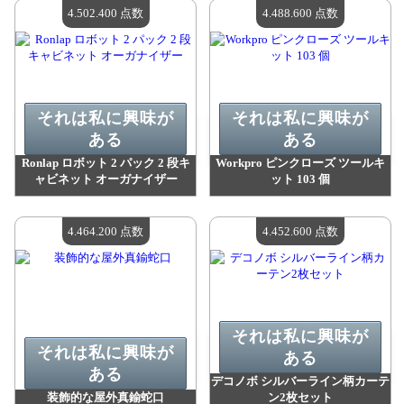
利用可能な数量：
4
利用可能な数量：
4
4.502.400 点数
4.488.600 点数
それは私に興味が
それは私に興味が
ある
ある
Ronlap ロボット 2 パック 2 段キ
Workpro ピンクローズ ツールキ
ャビネット オーガナイザー
ット 103 個
値：
4 502 400 madpoints
値：
4 488 600 madpoints
利用可能な数量：
4
利用可能な数量：
4
4.464.200 点数
4.452.600 点数
それは私に興味が
それは私に興味が
ある
ある
デコノボ シルバーライン柄カーテ
装飾的な屋外真鍮蛇口
ン2枚セット