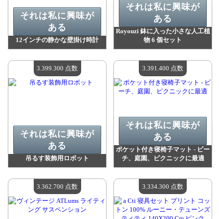
それは私に興味が
それは私に興味が
ある
ある
Royouzi 鉢に入った小さな人工植
12インチの静かな壁掛け時計
物 6 個セット
値：
3 426 700 madpoints
値：
3 402 300 madpoints
利用可能な数量：
4
利用可能な数量：
4
3.399.300 点数
3.391.400 点数
それは私に興味が
それは私に興味が
ある
ある
ポケット付き寝椅子マット - ビー
吊るす装飾用ロボット
チ、庭園、ピクニックに最適
値：
3 399 300 madpoints
値：
3 391 400 madpoints
利用可能な数量：
4
利用可能な数量：
4
3.362.700 点数
3.334.300 点数