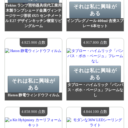
Tokius ランプ照明器具現代工業用
それは私に興味が
木製ランプシェード金属ヴィンテ
ある
ージケージ形状 Ø25 センチメート
ル E27 デザインキッチン寝室リビ
インプレグノール 400ml 含浸スプ
ングルーム
レー 6本セット
値：
4 936 100 madpoints
値：
4 932 000 madpoints
利用可能な数量：
4
利用可能な数量：
4
4.925.900 点数
4.917.800 点数
それは私に興味が
ある
それは私に興味が
タブロー・ハイムリック「パンパ
ある
ス・ボホ・ベージュ」フレームな
Haton 静電ウィンドウフィルム
し
値：
4 925 900 madpoints
値：
4 917 800 madpoints
利用可能な数量：
4
利用可能な数量：
4
4.858.900 点数
4.844.100 点数