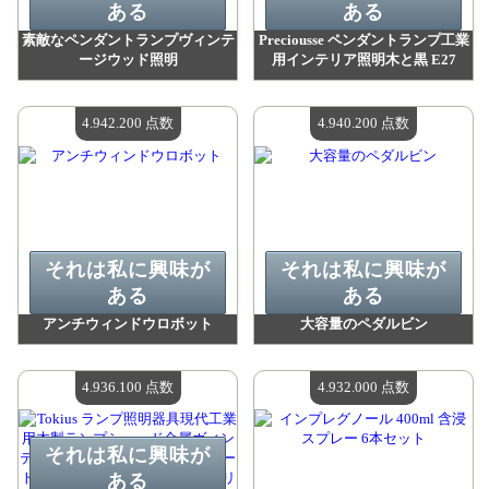
ある
ある
素敵なペンダントランプヴィンテ
Preciousse ペンダントランプ工業
ージウッド照明
用インテリア照明木と黒 E27
値：
5 054 900 madpoints
値：
5 030 600 madpoints
利用可能な数量：
4
利用可能な数量：
4
4.942.200 点数
4.940.200 点数
それは私に興味が
それは私に興味が
ある
ある
アンチウィンドウロボット
大容量のペダルビン
値：
4 942 200 madpoints
値：
4 940 200 madpoints
利用可能な数量：
4
利用可能な数量：
4
4.936.100 点数
4.932.000 点数
それは私に興味が
ある