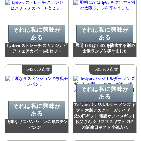
それは私に興味が
それは私に興味が
ある
ある
Lydevo ストレッチ スカンジナビ
照明 128 は Ip65 を防水する別の
ア チェアカバー 6枚セット
太陽ランプを導きました
値：
4 586 700 madpoints
値：
4 548 100 madpoints
利用可能な数量：
4
利用可能な数量：
4
4.545.000 点数
4.531.800 点数
それは私に興味が
ある
Teslyar バッジホルダー メンズ ギ
それは私に興味が
フト 木製デスクオーガナイザー
ある
父の日ギフト 電話オフィスギフト
明晰なサスペンションの祭典チン
お父さん クリスマスギフト 男性
パンジー
の誕生日ギフト 小銭入れ
値：
4 545 000 madpoints
値：
4 531 800 madpoints