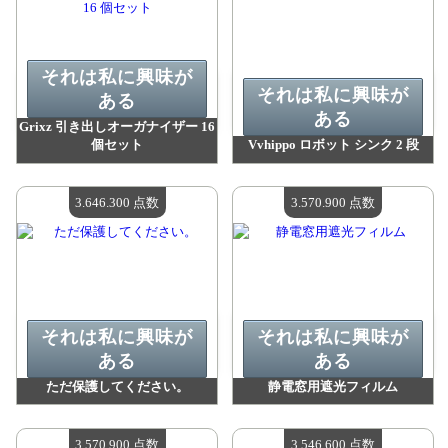
それは私に興味が
それは私に興味が
ある
ある
Grixz 引き出しオーガナイザー 16
個セット
Vvhippo ロボット シンク 2 段
値：
3 656 300 madpoints
値：
3 648 100 madpoints
利用可能な数量：
4
利用可能な数量：
4
3.646.300 点数
3.570.900 点数
それは私に興味が
それは私に興味が
ある
ある
ただ保護してください。
静電窓用遮光フィルム
値：
3 646 300 madpoints
値：
3 570 900 madpoints
利用可能な数量：
4
利用可能な数量：
4
3.570.900 点数
3.546.600 点数