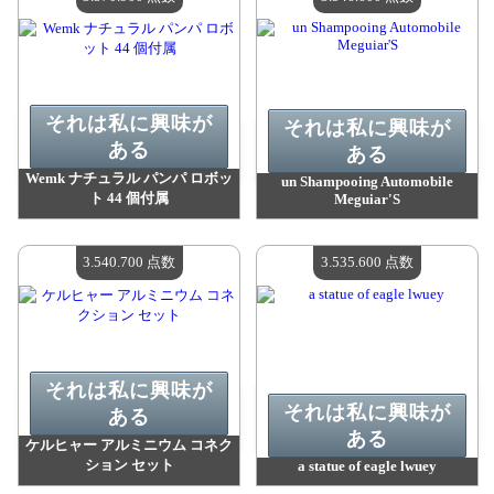
それは私に興味が
それは私に興味が
ある
ある
Wemk ナチュラル パンパ ロボッ
un Shampooing Automobile
ト 44 個付属
Meguiar'S
値：
3 570 900 madpoints
値：
3 546 600 madpoints
利用可能な数量：
4
利用可能な数量：
4
3.540.700 点数
3.535.600 点数
それは私に興味が
それは私に興味が
ある
ある
ケルヒャー アルミニウム コネク
ション セット
a statue of eagle lwuey