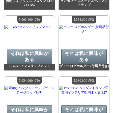
サンモリー エタージェール フロ
照明フィリップス ブスタン LED
アランプ
2X4.5W
値：
6 240 300 madpoints
値：
6 071 700 madpoints
利用可能な数量：
4
利用可能な数量：
4
5.603.400 点数
5.588.600 点数
それは私に興味が
それは私に興味が
ある
ある
Biscproノンスリップマット
ヴノー ログホルダー (付属品付き)
値：
5 603 400 madpoints
値：
5 588 600 madpoints
利用可能な数量：
4
利用可能な数量：
4
5.054.900 点数
5.030.600 点数
それは私に興味が
それは私に興味が