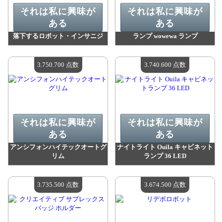
それは私に興味が
それは私に興味が
ある
ある
落下するロボット・インサニジ
ランプ wowewa ランプ
値：
3 791 400 madpoints
値：
3 785 300 madpoints
利用可能な数量：
4
利用可能な数量：
4
3.750.700 点数
3.740.600 点数
それは私に興味が
それは私に興味が
ある
ある
アンシフォンハイテックオートグ
ナイトライト Ouila キャビネット
リム
ランプ 36 LED
値：
3 750 700 madpoints
値：
3 740 600 madpoints
利用可能な数量：
4
利用可能な数量：
4
3.735.500 点数
3.674.500 点数