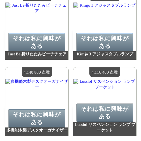
それは私に興味が
それは私に興味が
ある
ある
Just Be 折りたたみビーチチェア
Kimjo 3 アジャスタブルランプ
値：
4 149 300 madpoints
値：
4 145 900 madpoints
利用可能な数量：
4
利用可能な数量：
4
4.140.800 点数
4.116.400 点数
それは私に興味が
それは私に興味が
ある
ある
Lussiol サスペンション ランプ プ
多機能木製デスクオーガナイザー
ーケット
値：
4 140 800 madpoints
値：
4 116 400 madpoints