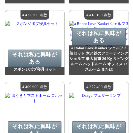
値：
4 464 200 madpoints
値：
4 452 600 madpoints
利用可能な数量：
4
利用可能な数量：
4
4.432.300 点数
4.418.100 点数
それは私に興味が
ある
a Robot Love-Kankei シェルフ 3
個セット 木と鉄のフローティング
それは私に興味が
シェルフ 最大荷重 20 Kg リビング
ある
ルーム ベッドルーム オフィス バ
スポンジボブ寝具セット
スルーム または
値：
4 432 300 madpoints
値：
4 418 100 madpoints
利用可能な数量：
4
利用可能な数量：
4
4.409.900 点数
4.377.400 点数
それは私に興味が
それは私に興味が