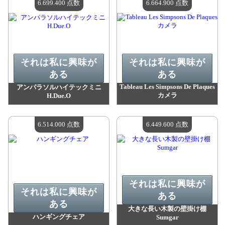
6.699.400 点数
6.664.900 点数
それは私に興味が
それは私に興味が
ある
ある
Tableau Les Simpsons De Plaques
アンパラソルハイテックミニ
カメラ
H.Due.O
値：
6 699 400 madpoints
値：
6 664 900 madpoints
利用可能な数量：
4
利用可能な数量：
4
6.514.000 点数
6.449.600 点数
それは私に興味が
それは私に興味が
ある
ある
大きな長い木製の壁掛け棚
ハンギングチェア
Sumgar