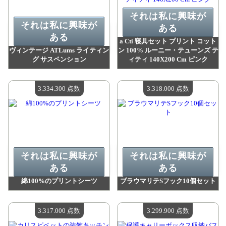
それは私に興味が
それは私に興味が
ある
ある
a Cti 寝具セット プリント コット
ヴィンテージ ATLums ライティン
ン 100% ルーニー・テューンズ テ
グ サスペンション
ィティ 140X200 Cm ピンク
値：
3 362 700 madpoints
値：
3 334 300 madpoints
利用可能な数量：
4
利用可能な数量：
4
3.334.300 点数
3.318.000 点数
それは私に興味が
それは私に興味が
ある
ある
綿100%のプリントシーツ
ブラウマリテSフック10個セット
値：
3 334 300 madpoints
値：
3 318 000 madpoints
利用可能な数量：
4
利用可能な数量：
4
3.317.000 点数
3.299.900 点数