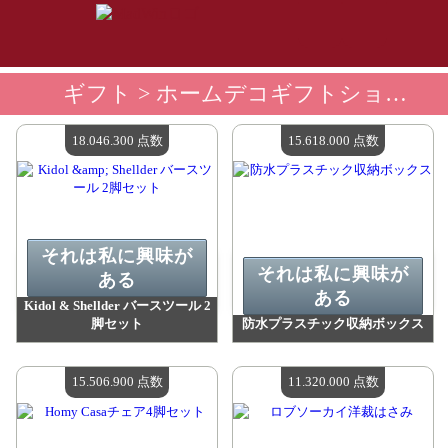
ギフト
> ホームデコギフトショップ
18.046.300 点数
15.618.000 点数
それは私に興味が
それは私に興味が
ある
ある
Kidol & Shellder バースツール 2
脚セット
防水プラスチック収納ボックス
値：
18 046 300 madpoints
値：
15 618 000 madpoints
利用可能な数量：
4
利用可能な数量：
4
15.506.900 点数
11.320.000 点数