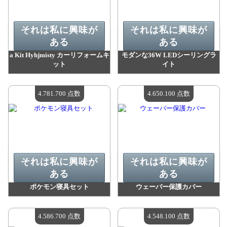
それは私に興味が
それは私に興味が
ある
ある
a Kit Hyhjmisty カーリフォームキ
モダンな36W LEDシーリングラ
ット
イト
値：
4 858 900 madpoints
値：
4 844 100 madpoints
利用可能な数量：
4
利用可能な数量：
4
4.781.700 点数
4.650.100 点数
それは私に興味が
それは私に興味が
ある
ある
ポケモン寝具セット
ウェーバー保護カバー
値：
4 781 700 madpoints
値：
4 650 100 madpoints
利用可能な数量：
4
利用可能な数量：
4
4.586.700 点数
4.548.100 点数