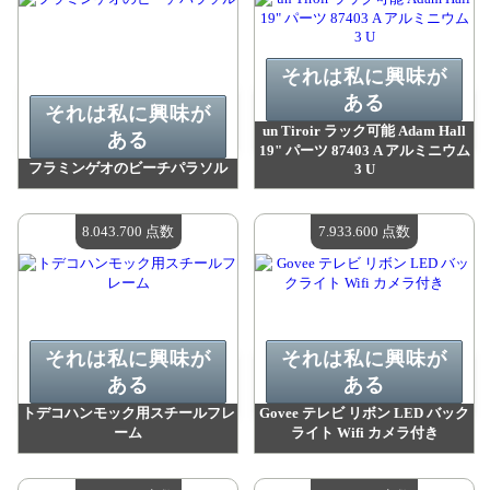
それは私に興味が
ある
それは私に興味が
un Tiroir ラック可能 Adam Hall
ある
19" パーツ 87403 A アルミニウム
フラミンゲオのビーチパラソル
3 U
値：
9 229 000 madpoints
値：
8 568 800 madpoints
利用可能な数量：
4
利用可能な数量：
4
8.043.700 点数
7.933.600 点数
それは私に興味が
それは私に興味が
ある
ある
トデコハンモック用スチールフレ
Govee テレビ リボン LED バック
ーム
ライト Wifi カメラ付き
値：
8 043 700 madpoints
値：
7 933 600 madpoints
利用可能な数量：
4
利用可能な数量：
4