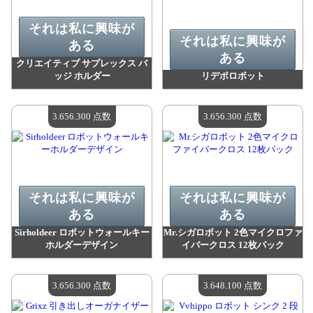
それは私に興味が
それは私に興味が
ある
ある
クリエイティブ サプレックス バ
ッジ ホルダー
リデボロボット
値：
3 735 500 madpoints
値：
3 674 500 madpoints
利用可能な数量：
4
利用可能な数量：
4
3.656.300 点数
3.656.300 点数
それは私に興味が
それは私に興味が
ある
ある
Sirholdeer ロボットウォールキー
Mr.シガロボット 2色マイクロファ
ホルダーデザイン
イバークロス 12枚パック
値：
3 656 300 madpoints
値：
3 656 300 madpoints
利用可能な数量：
4
利用可能な数量：
4
3.656.300 点数
3.648.100 点数