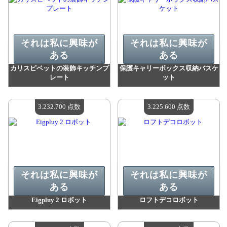
それは私に興味が
それは私に興味が
ある
ある
カリスピベットの装飾キッチンプ
保護キャリーボックス収納バスケ
レート
ット
値：
3 317 000 madpoints
値：
3 299 900 madpoints
利用可能な数量：
4
利用可能な数量：
4
3.232.700 点数
3.225.600 点数
それは私に興味が
それは私に興味が
ある
ある
Eigpluy 2 ロボット
ロフトデコロボット
値：
3 232 700 madpoints
値：
3 225 600 madpoints
利用可能な数量：
4
利用可能な数量：
4