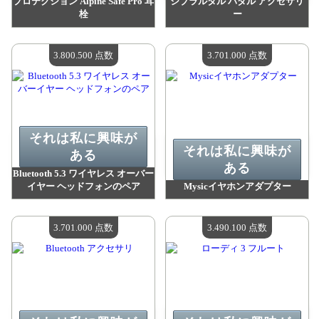
プロテクション Alpine Safe Pro 耳
ジブラルタル パダル アクセサリ
栓
ー
値：
3 993 900 madpoints
値：
3 896 400 madpoints
利用可能な数量：
4
利用可能な数量：
4
3.800.500 点数
3.701.000 点数
それは私に興味が
それは私に興味が
ある
ある
Bluetooth 5.3 ワイヤレス オーバー
イヤー ヘッドフォンのペア
Mysicイヤホンアダプター
値：
3 800 500 madpoints
値：
3 701 000 madpoints
利用可能な数量：
4
利用可能な数量：
4
3.701.000 点数
3.490.100 点数