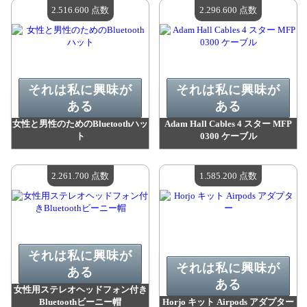
利用可能な数量：
4
利用可能な数量：
4
2.516.600 点数
2.296.600 点数
それは私に興味が
それは私に興味が
ある
ある
女性と男性のためのBluetoothハッ
Adam Hall Cables 4 スター MFP
ト
0300 ケーブル
値：
2 516 600 madpoints
値：
2 296 600 madpoints
利用可能な数量：
4
利用可能な数量：
4
2.261.700 点数
1.585.200 点数
それは私に興味が
それは私に興味が
ある
ある
女性用ステレオヘッドフォン付き
Bluetoothビーニー帽
Horjo キット Airpods アダプター