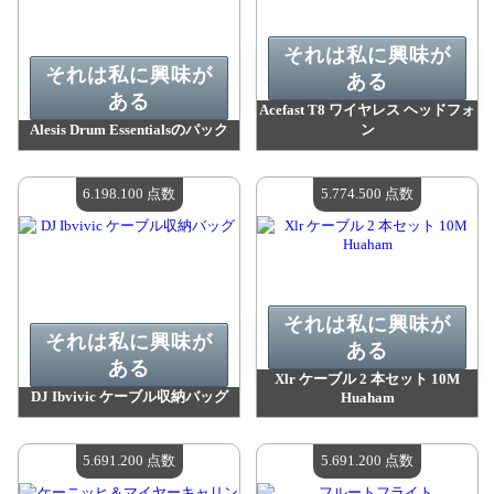
それは私に興味が
それは私に興味が
ある
ある
Acefast T8 ワイヤレス ヘッドフォ
Alesis Drum Essentialsのパック
ン
値：
7 004 600 madpoints
値：
6 536 300 madpoints
利用可能な数量：
4
利用可能な数量：
4
6.198.100 点数
5.774.500 点数
それは私に興味が
それは私に興味が
ある
ある
Xlr ケーブル 2 本セット 10M
DJ Ibvivic ケーブル収納バッグ
Huaham
値：
6 198 100 madpoints
値：
5 774 500 madpoints
利用可能な数量：
4
利用可能な数量：
4
5.691.200 点数
5.691.200 点数