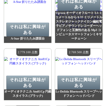
それは私に興味が
ある
Ugreen オーディオフルート 3.5 ミ
リメートルから 6.35 ミリメートル
ステレオジャックナイロン編組電
子ピアノサウンドレコーダーヘッ
それは私に興味が
ドフォンと互換性のある Mp3 コ
ある
ンピュータスマートフォンミキサ
A-Star 折りたたみ譜面台
ーチェーン
値：
3 132 500 madpoints
値：
3 082 800 madpoints
利用可能な数量：
4
利用可能な数量：
4
2.779.100 点数
2.769.500 点数
それは私に興味が
それは私に興味が
ある
ある
オーディオテクニカ Atn81Cp 円錐
Lc-Dolida Bluetooth スリープヘッ
スタイラス (ブラック)
ドフォン ヘッドバンド
値：
2 779 100 madpoints
値：
2 769 500 madpoints