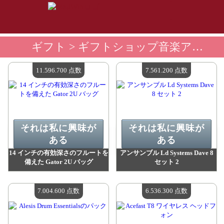
ギフト
> ギフトショップ音楽アクセサリー
11.596.700 点数
7.561.200 点数
それは私に興味が
それは私に興味が
ある
ある
14 インチの有効深さのフルートを
アンサンブル Ld Systems Dave 8
備えた Gator 2U バッグ
セット 2
値：
11 596 700 madpoints
値：
7 561 200 madpoints
利用可能な数量：
4
利用可能な数量：
4
7.004.600 点数
6.536.300 点数