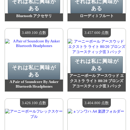
それは私に興味が
それは私に興味が
ある
ある
Bluetooth アクセサリ
ローディ 3 フルート
値：
3 701 000 madpoints
値：
3 490 100 madpoints
利用可能な数量：
4
利用可能な数量：
4
3.489.100 点数
3.457.600 点数
それは私に興味が
それは私に興味が
ある
ある
アーニーボール アースウッド エ
クストラ ライト 80/20 ブロンズ
A Pair of Soundcore By Anker
アコースティック弦 3 パック
Bluetooth Headphones
値：
3 489 100 madpoints
値：
3 457 600 madpoints
利用可能な数量：
4
利用可能な数量：
4
3.426.100 点数
3.404.800 点数