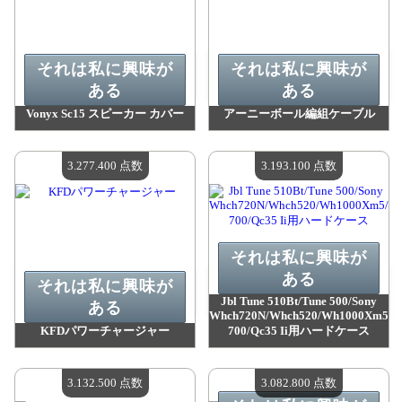
それは私に興味が
それは私に興味が
ある
ある
Vonyx Sc15 スピーカー カバー
アーニーボール編組ケーブル
値：
3 316 400 madpoints
値：
3 301 200 madpoints
利用可能な数量：
4
利用可能な数量：
4
3.277.400 点数
3.193.100 点数
それは私に興味が
ある
それは私に興味が
Jbl Tune 510Bt/Tune 500/Sony
ある
Whch720N/Whch520/Wh1000Xm5/W
KFDパワーチャージャー
700/Qc35 Ii用ハードケース
値：
3 277 400 madpoints
値：
3 193 100 madpoints
利用可能な数量：
4
利用可能な数量：
4
3.132.500 点数
3.082.800 点数