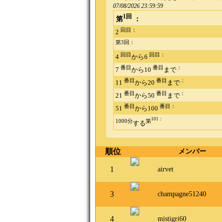
07/08/2026 23:59:59
1回
第
：
回目：
2
第3回：
回目
回目：
4
から6
番目
番目
：
7
から10
まで
番目
番目
：
11
から20
まで
番目
番目
：
21
から50
まで
番目
番目：
51
から100
101：
1000分
第
する
順位
メンバー
1
airvet
3
champagne51240
4
mistigri60