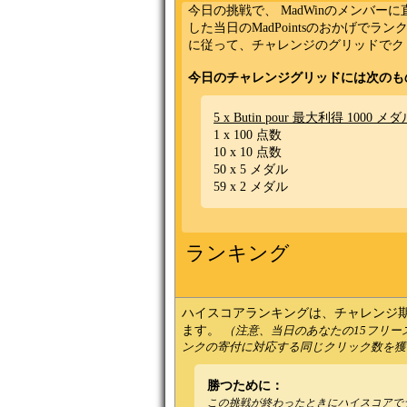
今日の挑戦で、 MadWinのメンバ
した当日のMadPointsのおかげ
に従って、チャレンジのグリッドでク
今日のチャレンジグリッドには次のも
5 x Butin pour 最大利得 1000 メ
1 x 100 点数
10 x 10 点数
50 x 5 メダル
59 x 2 メダル
ランキング
ハイスコアランキングは、チャレンジ期間
ます。
（注意、当日のあなたの15フリ
ンクの寄付に対応する同じクリック数を獲
勝つために：
この挑戦が終わったときにハイスコアで