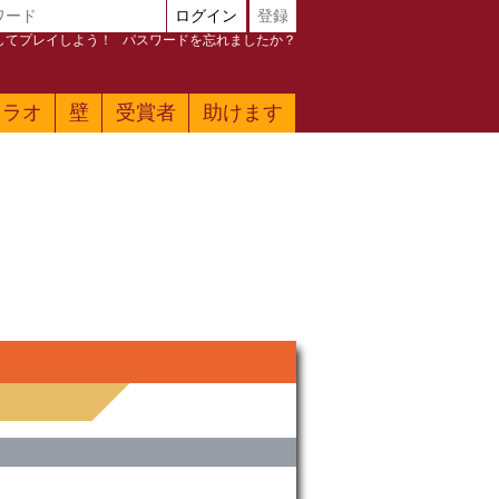
ログイン
登録
加してプレイしよう！
パスワードを忘れましたか？
ァラオ
壁
受賞者
助けます