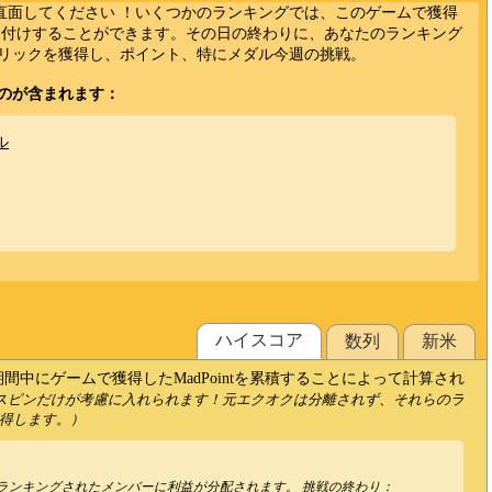
ーに直面してください ！いくつかのランキングでは、このゲームで獲得
でランク付けすることができます。その日の終わりに、あなたのランキング
リックを獲得し、ポイント、特にメダル今週の挑戦。
のが含まれます：
ダル
ハイスコ​​ア
数列
新米
中にゲームで獲得したMadPointを累積することによって計算され
ースピンだけが考慮に入れられます！元エクオクは分離されず、それらのラ
得します。）
ランキングされたメンバーに利益が分配されます。 挑戦の終わり：