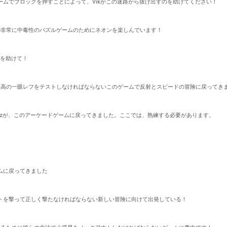
ームでブロックを押すことによって、Vikがこの迷路から抜け出すのを助けてください！
、この非常に中毒性のパズルゲームのためにネオンを楽しんでいます！
kを助けて！
の最高の一眼レフをテストしなければならないこのゲームで反射とスピードの冒険に戻ってき
Brikzが、このアーケードゲームに戻ってきました。ここでは、熟練する必要があります。
ムに戻ってきました
トを撃って正しく撃たなければならない新しい冒険に向けて出発している！