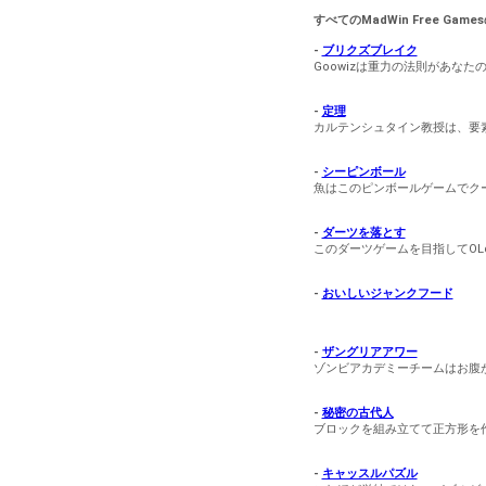
すべてのMadWin Free Ga
-
ブリクズブレイク
Goowizは重力の法則があなた
-
定理
カルテンシュタイン教授は、要
-
シーピンボール
魚はこのピンボールゲームでク
-
ダーツを落とす
このダーツゲームを目指してOL
-
おいしいジャンクフード
-
ザングリアアワー
ゾンビアカデミーチームはお腹
-
秘密の古代人
ブロックを組み立てて正方形を
-
キャッスルパズル