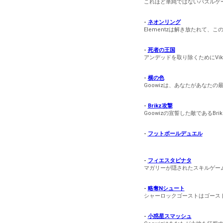
これほど単純ではないパズルゲ
-
ネオンリング
Elementzは解き放たれて
-
死者の王国
アンデッドを取り除くためにVi
-
横の色
Goowizは、あなたがあなた
-
Brikz攻撃
Goowizの宣誓した敵である
-
フットボールデュエル
-
フィエスタピナタ
マガリーが隠されたスキルゲー
-
略奪Nシュート
シャーロックゴーストはゴース
-
小惑星スマッシュ