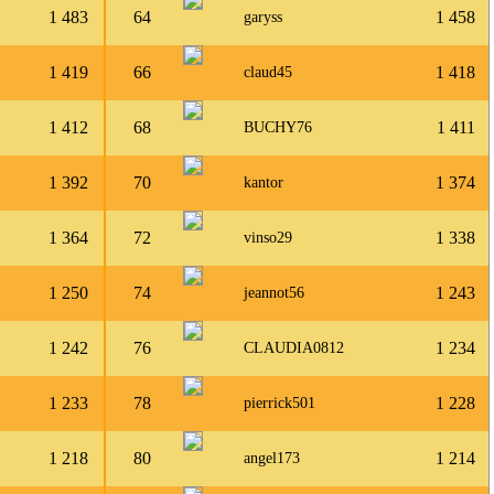
1 483
64
1 458
garyss
1 419
66
1 418
claud45
1 412
68
1 411
BUCHY76
1 392
70
1 374
kantor
1 364
72
1 338
vinso29
1 250
74
1 243
jeannot56
1 242
76
1 234
CLAUDIA0812
1 233
78
1 228
pierrick501
1 218
80
1 214
angel173