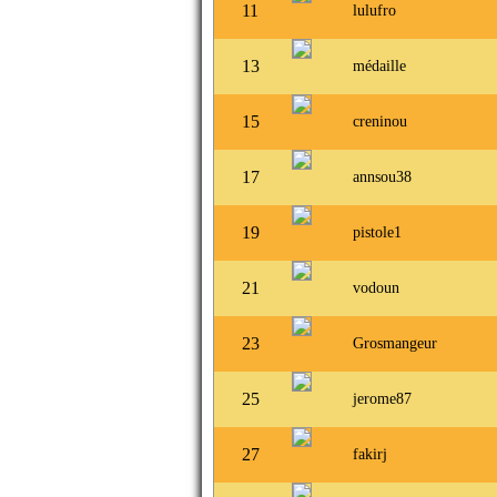
11
lulufro
13
médaille
15
creninou
17
annsou38
19
pistole1
21
vodoun
23
Grosmangeur
25
jerome87
27
fakirj