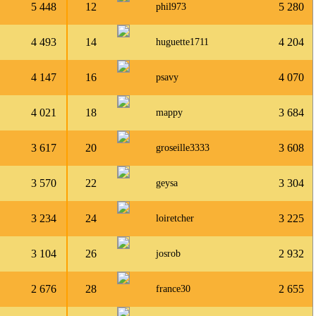
5 448
12
5 280
phil973
4 493
14
4 204
huguette1711
4 147
16
4 070
psavy
4 021
18
3 684
mappy
3 617
20
3 608
groseille3333
3 570
22
3 304
geysa
3 234
24
3 225
loiretcher
3 104
26
2 932
josrob
2 676
28
2 655
france30