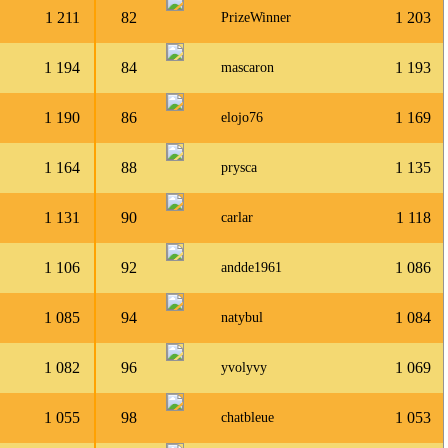
1 211
82
1 203
PrizeWinner
1 194
84
1 193
mascaron
1 190
86
1 169
elojo76
1 164
88
1 135
prysca
1 131
90
1 118
carlar
1 106
92
1 086
andde1961
1 085
94
1 084
natybul
1 082
96
1 069
yvolyvy
1 055
98
1 053
chatbleue