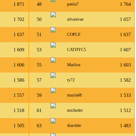
1 871
48
1 764
patita7
1 702
50
1 657
silvasivae
1 637
51
1 637
COPLE
1 609
53
1 607
CATHYC5
1 606
55
1 603
Marlioz
1 586
57
1 582
ty72
1 557
59
1 533
mayla68
1 518
61
1 512
micheder
1 505
63
1 483
diarrhée