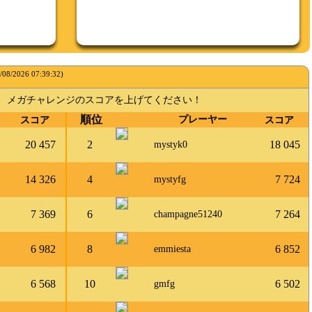
/08/2026 07:39:32
)
得し、メガチャレンジのスコアを上げてください！
順位
スコア
プレーヤー
スコア
20 457
2
18 045
mystyk0
14 326
4
7 724
mystyfg
7 369
6
7 264
champagne51240
6 982
8
6 852
emmiesta
6 568
10
6 502
gmfg