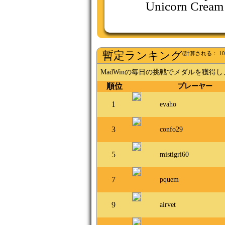
Unicorn Cream
暫定ランキング
(計算される：
10
MadWinの毎日の挑戦でメダルを獲
順位
プレーヤー
1
evaho
3
confo29
5
mistigri60
7
pquem
9
airvet