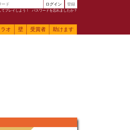
ログイン
登録
加してプレイしよう！
パスワードを忘れましたか？
ァラオ
壁
受賞者
助けます