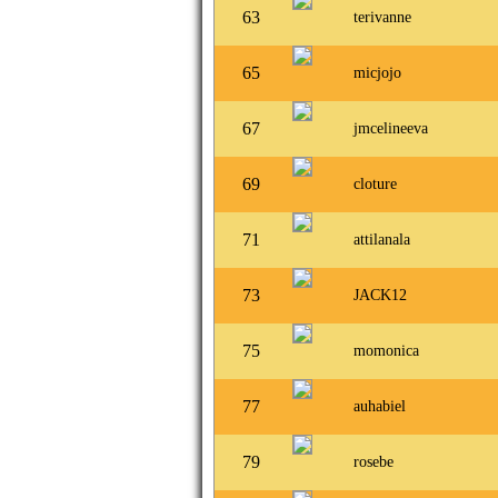
63
terivanne
65
micjojo
67
jmcelineeva
69
cloture
71
attilanala
73
JACK12
75
momonica
77
auhabiel
79
rosebe