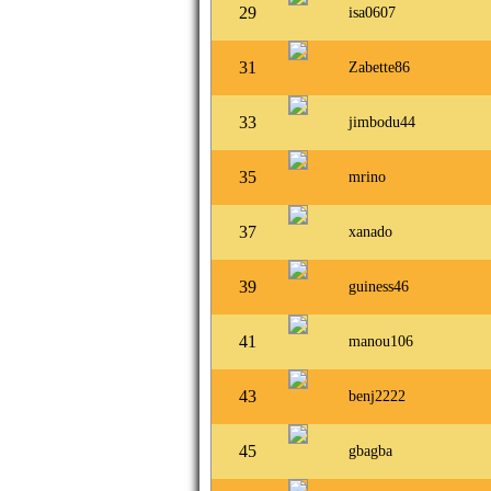
29
isa0607
31
Zabette86
33
jimbodu44
35
mrino
37
xanado
39
guiness46
41
manou106
43
benj2222
45
gbagba