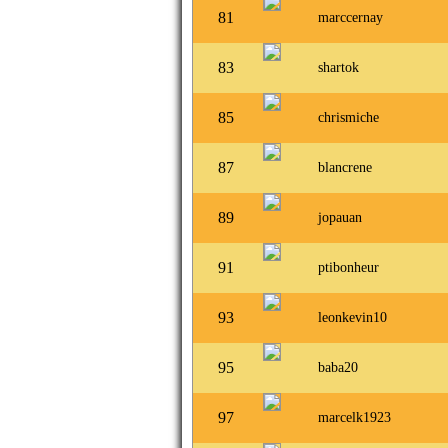
81
marccernay
83
shartok
85
chrismiche
87
blancrene
89
jopauan
91
ptibonheur
93
leonkevin10
95
baba20
97
marcelk1923