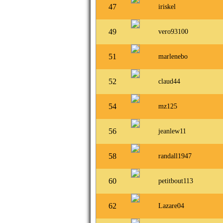
47
iriskel
49
vero93100
51
marlenebo
52
claud44
54
mz125
56
jeanlew11
58
randall1947
60
petitbout113
62
Lazare04