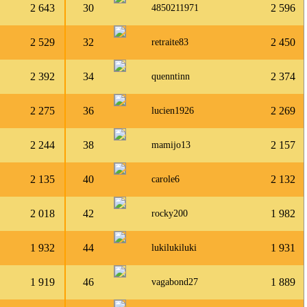
2 643
30
2 596
4850211971
2 529
32
2 450
retraite83
2 392
34
2 374
quenntinn
2 275
36
2 269
lucien1926
2 244
38
2 157
mamijo13
2 135
40
2 132
carole6
2 018
42
1 982
rocky200
1 932
44
1 931
lukilukiluki
1 919
46
1 889
vagabond27